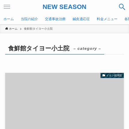
NEW SEASON
ホーム
当院の紹介
交通事故治療
鍼灸適応症
料金メニュー
各
ホーム
食鮮館タイヨー小土院
食鮮館タイヨー小土院
– category –
イオン焼津院