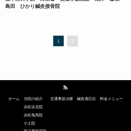
島田 ひかり鍼灸接骨院
1
2
ホーム
当院の紹介
交通事故治療
鍼灸適応症
料金メニュー
浜松浜北院
浜松曳馬院
小土院