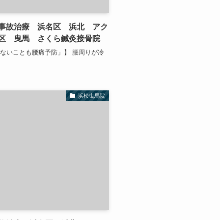
事故治療 浜名区 浜北 アク
区 曳馬 さくら鍼灸接骨院
ないことも腰痛予防」】 腰周りが冷
浜松曳馬院