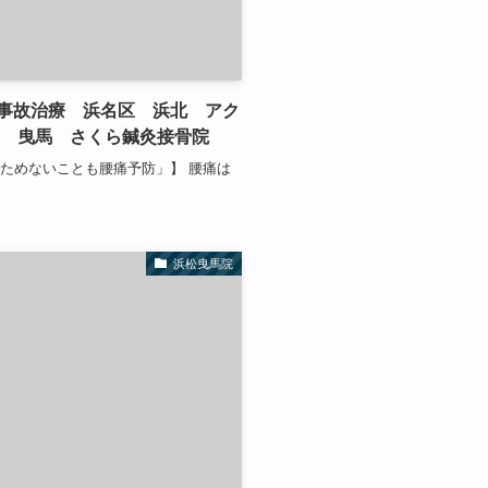
事故治療 浜名区 浜北 アク
区 曳馬 さくら鍼灸接骨院
ためないことも腰痛予防」】 腰痛は
浜松曳馬院