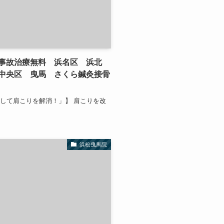
事故治療無料 浜名区 浜北
中央区 曳馬 さくら鍼灸接骨
して肩こりを解消！」】 肩こりを改
浜松曳馬院