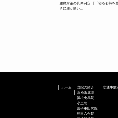
腰痛対策の具体例⑤ 【「寝る姿勢を
きに腰が痛い...
ホーム
当院の紹介
交通事故
浜松浜北院
浜松曳馬院
小土院
田子重田尻院
島田六合院