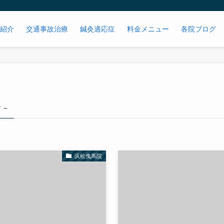
紹介
交通事故治療
鍼灸適応症
料金メニュー
各院ブログ
 –
浜松曳馬院