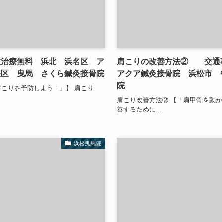
故治療無料 浜北 浜名区 ア
肩こりの改善方法② 交通
央区 曳馬 さくら鍼灸接骨院
アクア鍼灸接骨院 浜松市 
院
肩こりを予防しよう！」】 肩こり
肩こり改善方法② 【「肩甲骨を動か
善するために...
浜松曳馬院