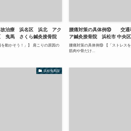
故治療 浜名区 浜北 アク
腰痛対策の具体例⑩ 交通
区 曳馬 さくら鍼灸接骨院
ア鍼灸接骨院 浜松市 中央
肩を動かそう！」】 肩こりの原因の
腰痛対策の具体例⑩ 【「ストレスを
筋肉や骨だけ...
浜松曳馬院