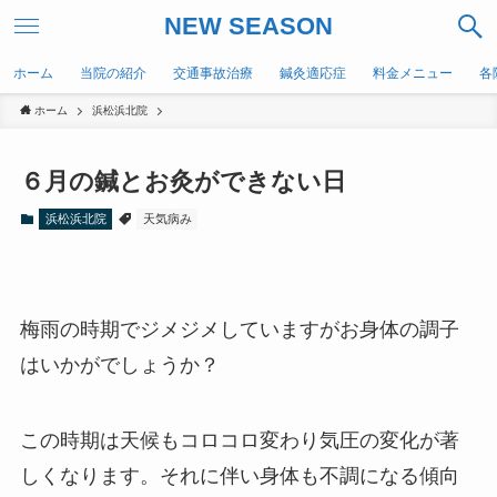
NEW SEASON
ホーム
当院の紹介
交通事故治療
鍼灸適応症
料金メニュー
各
ホーム
浜松浜北院
６月の鍼とお灸ができない日
浜松浜北院
天気病み
梅雨の時期でジメジメしていますがお身体の調子
はいかがでしょうか？
この時期は天候もコロコロ変わり気圧の変化が著
しくなります。それに伴い身体も不調になる傾向