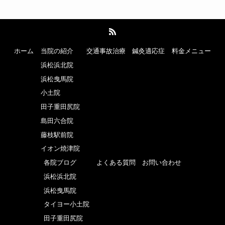
ホーム
当院の紹介
交通事故治療
鍼灸適応症
料金メニュー
浜松浜北院
浜松曳馬院
小土院
田子重田尻院
島田六合院
藤枝駅前院
イオン焼津院
各院ブログ
よくある質問
お問い合わせ
浜松浜北院
浜松曳馬院
タイヨー小土院
田子重田尻院