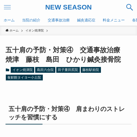
NEW SEASON
ホーム
当院の紹介
交通事故治療
鍼灸適応症
料金メニュー
各
ホーム
イオン焼津院
五十肩の予防・対策④ 交通事故治療
焼津 藤枝 島田 ひかり鍼灸接骨院
イオン焼津院
島田六合院
田子重田尻院
藤枝駅前院
食鮮館タイヨー小土院
五十肩の予防・対策④ 肩まわりのストレ
ッチを習慣にする