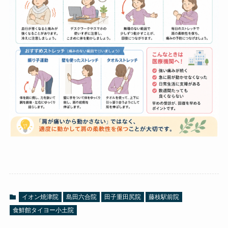
イオン焼津院
島田六合院
田子重田尻院
藤枝駅前院
食鮮館タイヨー小土院